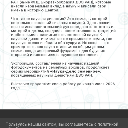
РАН (ныне ФНЦ Биоразнообразия ДВО РАН), которые
внесли неоценимый вклад в науку и вписали свои
имена в историю Центра.
Что такое научная династия? Это семья, в которой
несколько поколений связаны с наукой. Здесь знания,
опыт и исследовательский дух передаются от отцов и
матерей к детям, создавая преемственность традиций
и обеспечивая развитие отечественной науки. К
научным династиям мы также причисляем семьи, где
научную стезю выбрали оба супруга. Их союз — это
пример того, как наука становится общим делом
семьи, создавая прочный фундамент для будущих
открытий и вдохновляя следующие поколения.
Экспозиция, составленная из научных изданий,
фотодокументов из семейных архивов, продолжает
серию мероприятий
«Наука-дело семейное»
,
посвящённых научным династиям ДВО РАН.
Выставка продолжит свою работу до конца июля 2026
года.
Пользуясь нашим сайтом, вы соглашаетесь с политикой