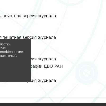
 печатная версия журнала
 печатная версия журнала
аботки
урнал
угие
cookies такие
налитика".
 печатная версия журнала
еологии и этнографии ДВО РАН
 печатная версия журнала