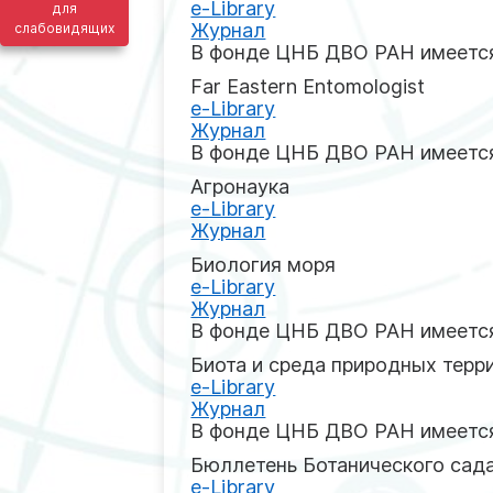
e-Library
для
Журнал
слабовидящих
В фонде ЦНБ ДВО РАН имеется
Far Eastern Entomologist
e-Library
Журнал
В фонде ЦНБ ДВО РАН имеется
Агронаука
e-Library
Журнал
Биология моря
e-Library
Журнал
В фонде ЦНБ ДВО РАН имеется
Биота и среда природных терр
e-Library
Журнал
В фонде ЦНБ ДВО РАН имеется
Бюллетень Ботанического сад
e-Library