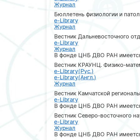
Журнал
Бюллетень физиологии и пато
e-Library
Журнал
Вестник Дальневосточного отд
e-Library
Журнал
В фонде ЦНБ ДВО РАН имеется
Вестник КРАУНЦ. Физико-матема
e-Library(Рус.)
e-Library(Англ.)
Журнал
Вестник Камчатской региональ
e-Library
В фонде ЦНБ ДВО РАН имеется
Вестник Северо-восточного н
e-Library
Журнал
В фонде ЦНБ ДВО РАН имеется