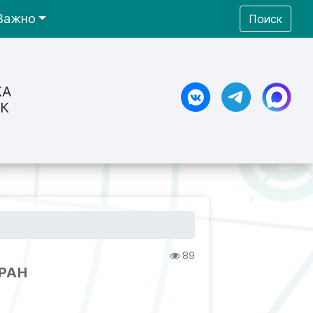
Важно
Поиск
КА
К
89
РАН