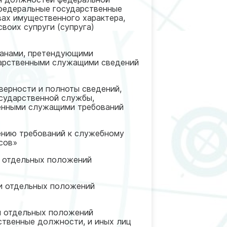
 федеральные государственные
вах имущественного характера,
воих супруги (супруга)
анами, претендующими
дарственными служащими сведений
верности и полноты сведений,
сударственной службы,
енными служащими требований
нию требований к служебному
сов»
и отдельных положений
и отдельных положений
и отдельных положений
ственные должности, и иных лиц