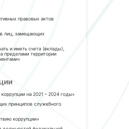
ативных правовых актов
ов лиц, замещающих
ать и иметь счета (вклады),
за пределами территории
ментами»
АЦИИ
коррупции на 2021 – 2024 годы»
щих принципов служебного
ствию коррупции»
я должностей федеральной