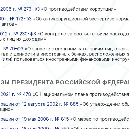
 2008 г. № 273-ФЗ
«О противодействии коррупции»
9 г. № 172-ФЗ
«Об антикоррупционной экспертизе норм
 актов»
012 г. № 230-ФЗ
«О контроле за соответствием расход
ных лиц их доходам»
г. № 79-ФЗ
«О запрете отдельным категориям лиц открыв
тва и ценности в иностранных банках, расположенных 
 (или) пользоваться иностранными финансовыми инстру
ЗЫ ПРЕЗИДЕНТА РОССИЙСКОЙ ФЕДЕР
 2021 г. № 478
«О Национальном плане противодействия 
ации от 12 августа 2002 г. № 885
«Об утверждении об
ащих»
ации от 19 мая 2008 г. № 815
«О мерах по противодей
рации от 18 мая 2009 г. № 557
«Об утверждении перечн