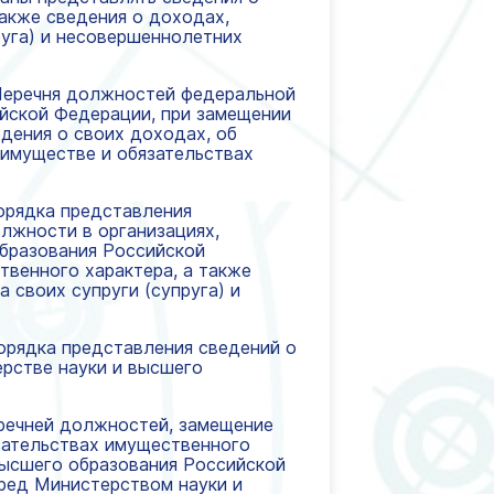
также сведения о доходах,
руга) и несовершеннолетних
и Перечня должностей федеральной
йской Федерации, при замещении
дения о своих доходах, об
 имуществе и обязательствах
Порядка представления
лжности в организациях,
образования Российской
твенного характера, а также
 своих супруги (супруга) и
 Порядка представления сведений о
ерстве науки и высшего
Перечней должностей, замещение
язательствах имущественного
высшего образования Российской
еред Министерством науки и