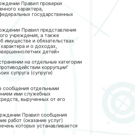
рждении Правил проверки
енного характера,
федеральных государственных
рждении Правил представления
ого учреждения, а также
б имуществе и обязательствах
характера и о доходах,
совершеннолетних детей»
транении на отдельные категории
 противодействии коррупции“
оих супруга (супруги)
е сообщения отдельными
нением ими служебных
средств, вырученных от его
рждении Правил сообщения
ие работ (оказание услуг)
ечень которых устанавливается