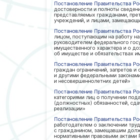
Постановление Правительства Рос
достоверности и полноты сведени
представляемых гражданами, пре
учреждений, и лицами, замещающ
Постановление Правительства Рос
лицом, поступающим на работу на
руководителем федерального госу
имущественного характера и о до
об имуществе и обязательствах и
Постановление Правительства Рос
граждан ограничений, запретов и
и другими федеральными законами
и несовершеннолетних детей»
Постановление Правительства Рос
категориями лиц о получении под
(должностных) обязанностей, сдач
реализации»
Постановление Правительства Рос
работодателем о заключении труд
с гражданином, замещавшим долж
нормативными правовыми актами 