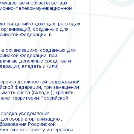
 имуществе и обязательствах
ационно-телекоммуникационной
ию сведений о доходах, расходах,
 организаций, созданных для
сийской Федерации, в
 в организациях, созданных для
сийской Федерации, при
наличные денежные средства и
ерации, владеть и (или)
и Перечня должностей федеральной
йской Федерации, при замещении
меть счета (вклады), хранить
лами территории Российской
 Порядка уведомления
договора в организациях,
образования Российской
ивести к конфликту интересов»