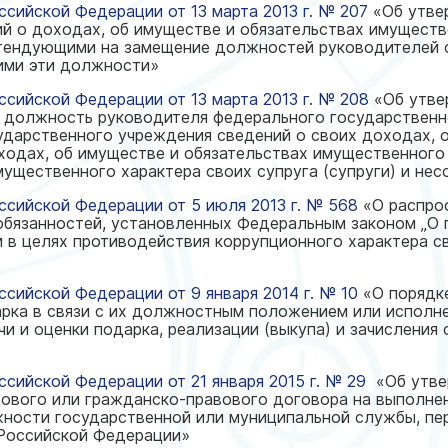
сийской Федерации от 13 марта 2013 г. № 207
«Об утве
й о доходах, об имуществе и обязательствах имуществ
тендующими на замещение должностей руководителей 
ими эти должности»
сийской Федерации от 13 марта 2013 г. № 208
«Об утве
 должность руководителя федерального государственн
дарственного учреждения сведений о своих доходах, о
ходах, об имуществе и обязательствах имущественного 
мущественного характера своих супруга (супруги) и не
сийской Федерации от 5 июля 2013 г. № 568
«О распрос
 обязанностей, установленных Федеральным законом „О
 в целях противодействия коррупционного характера св
сийской Федерации от 9 января 2014 г. № 10
«О порядк
арка в связи с их должностным положением или испол
и и оценки подарка, реализации (выкупа) и зачисления 
сийской Федерации от 21 января 2015 г. № 29
«Об утве
ового или гражданско-правового договора на выполнен
ности государственной или муниципальной службы, пер
Российской Федерации»