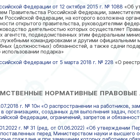
сийской Федерации от 12 октября 2015 г. № 1088
«Об у
лем Правительства Российской Федерации, заместител
м Российской Федерации, на которого возложена орган
ности открытого правительства, руководителями феде
руководство деятельностью которых осуществляет Прав
 агентств, подведомственных этим федеральным минис
служебными командировками и другими официальными м
бных (должностных) обязанностей, а также сдачи подар
б использовании подарка»
сийской Федерации от 5 марта 2018 г. № 228
«О реестр
МСТВЕННЫЕ НОРМАТИВНЫЕ ПРАВОВЫЕ
.07.2018 г. № 10н «О распространении на работников, 
 в организациях, созданных для выполнения задач, по
сийской Федерации, ограничений, запретов и обязаннос
01.2022 г. № 31 (ред. от 01.06.2022) «Об утверждении П
 поставленных перед Министерством науки и высшего 
торые граждане и при замещении которых работники обя