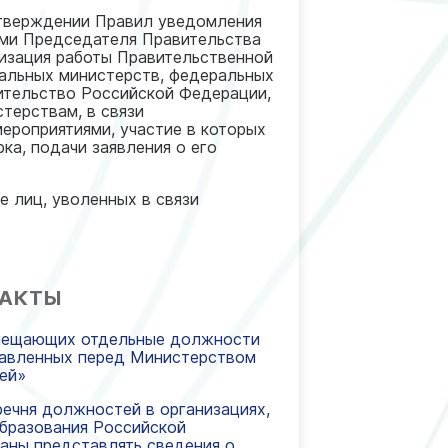
тверждении Правил уведомления
ями Председателя Правительства
изация работы Правительственной
ральных министерств, федеральных
ительство Российской Федерации,
терствам, в связи
ероприятиями, участие в которых
ка, подачи заявления о его
е лиц, уволенных в связи
 АКТЫ
замещающих отдельные должности
ставленных перед Министерством
тей»
еречня должностей в организациях,
образования Российской
заны представлять сведения о