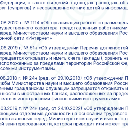
Федерации, а также сведений о доходах, расходах, об
руг (супругов) и несовершеннолетних детей в информ
.08.2020 г. № 1114 «Об организации работы по размещен
мущественного характера, представленных работниками
перед Министерством науки и высшего образования Рос
нной сети «Интернет»
.06.2019 г. № 51н «Об утверждении Перечня должностей
перед Министерством науки и высшего образования Рос
прещается открывать и иметь счета (вклады), хранить 
расположенных за пределами территории Российской Фед
нсовыми инструментами»
08.2018 г. № 24н (ред. от 29.10.2018) «Об утверждени
ужбы Министерства науки и высшего образования Росси
нным гражданским служащим запрещается открывать и и
нности в иностранных банках, расположенных за преде
зоваться иностранными финансовыми инструментами»
03.2019 г. № 24н (ред. от 24.10.2022) «Об утверждении
ающими отдельные должности на основании трудового 
 поставленных перед Министерством науки и высшего 
ой заинтересованности, которая приводит или может пр