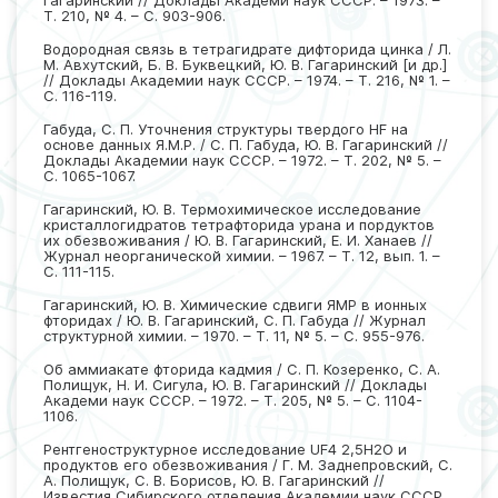
Гагаринский // Доклады Академи наук СССР. – 1973. –
Т. 210, № 4. – С. 903-906.
Водородная связь в тетрагидрате дифторида цинка / Л.
М. Авхутский, Б. В. Буквецкий, Ю. В. Гагаринский [и др.]
// Доклады Академии наук СССР. – 1974. – Т. 216, № 1. –
С. 116-119.
Габуда, С. П. Уточнения структуры твердого HF на
основе данных Я.М.Р. / С. П. Габуда, Ю. В. Гагаринский //
Доклады Академии наук СССР. – 1972. – Т. 202, № 5. –
С. 1065-1067.
Гагаринский, Ю. В. Термохимическое исследование
кристаллогидратов тетрафторида урана и пордуктов
их обезвоживания / Ю. В. Гагаринский, Е. И. Ханаев //
Журнал неорганической химии. – 1967. – Т. 12, вып. 1. –
С. 111-115.
Гагаринский, Ю. В. Химические сдвиги ЯМР в ионных
фторидах / Ю. В. Гагаринский, С. П. Габуда // Журнал
структурной химии. – 1970. – Т. 11, № 5. – С. 955-976.
Об аммиакате фторида кадмия / С. П. Козеренко, С. А.
Полищук, Н. И. Сигула, Ю. В. Гагаринский // Доклады
Академи наук СССР. – 1972. – Т. 205, № 5. – С. 1104-
1106.
Рентгеноструктурное исследование UF4 2,5H2O и
продуктов его обезвоживания / Г. М. Заднепровский, С.
А. Полищук, С. В. Борисов, Ю. В. Гагаринский //
Известия Сибирского отделения Академии наук СССР.