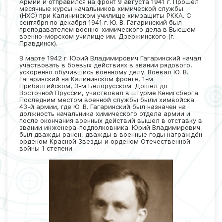
Армии и отправился на фронт 9 августа 1941 г. Прошел
месячные курсы начальников химической службы
(НХС) при Калининском училище химзащиты РККА. С
сентября по декабря 1941 г. Ю. В. Гагаринский был
преподавателем военно-химического дела в Высшем
военно-морском училище им. Дзержинского (г.
Правдинск).
В марте 1942 г. Юрий Владимирович Гагаринский начал
участвовать в боевых действиях в звании рядового,
ускоренно обучившись военному делу. Воевал Ю. В.
Гагаринский на Калининском фронте, 1-м
Прибалтийском, 3-м Белорусском. Дошёл до
Восточной Пруссии, участвовал в штурме Кёнигсберга.
Последним местом военной службы были химвойска
43-й армии, где Ю. В. Гагаринский был назначен на
должность начальника химического отдела армии и
после окончания военных действий вышел в отставку в
звании инженера-подполковника. Юрий Владимирович
был дважды ранен, дважды в военные годы награждён
орденом Красной Звезды и орденом Отечественной
войны 1 степени.