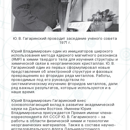
Ю. В. Гагаринский проводит заседание учёного совета
1971 г.
Юрий Владимирович один из инициаторов широкого
использования метода ядерного магнитного резонанса
(ЯМР) в химии твердого тела для изучения структуры и
химической связи в неорганических кристаллах. Ю. В.
Гагаринский один из первых сформулировал новые
представления об электронной структуре и фазовых
превращениях во фторидах ряда металлов. Работы,
проводимые под его руководством по
систематическому изучению фторидов металлов, дали
ряд важных результатов, которые используются и в
наше время.
Юрий Владимирович Гагаринский внес
основополагающий вклад в развитие академической
науки на Дальнем Востоке. Именем Юрия
Владимировича присуждается Премия имени члена-
корреспондента АН СССР Ю. В. Гагаринского – за
работы в области физической химии и технологии
неорганических материалов. Также в составе научно-
исследовательского флота Дальневосточного