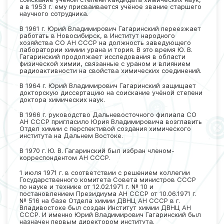
а в 1953 г. ему присваивается учёное звание старшего
научного сотрудника.
В 1961 г. Юрий Владимирович Гагаринский переезжает
работать в Новосибирск, в Институт народного
хозяйства СО АН СССР на должность заведующего
лаборатории химии урана и тория. В это время Ю. В.
Гагаринский продолжает исследования в области
физической химии, связанные с ураном и влиянием
радиоактивности на свойства химических соединений.
В 1964 г. Юрий Владимирович Гагаринский защищает
докторскую диссертацию на соискание учёной степени
доктора химических наук.
В 1966 г. руководство Дальневосточного филиала СО
АН СССР пригласило Юрия Владимировича возглавить
Отдел химии с перспективой создания химического
института на Дальнем Востоке.
В 1970 г. Ю. В. Гагаринский был избран членом-
корреспондентом АН СССР.
1 июля 1971 г. в соответствии с решением коллегии
Государственного комитета Совета министров СССР
по науке и технике от 12.02.1971 г. № 10 и
постановлением Президиума АН СССР от 10.06.1971 г.
№ 516 на базе Отдела химии ДВНЦ АН СССР в г.
Владивостоке был создан Институт химии ДВНЦ АН
СССР. И именно Юрий Владимирович Гагаринский был
назначен первым директором института.