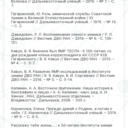
Волкова // Дальневосточный учёный. – 2015. – № 7. – С.
7.
Гагаринский, Ю. Роль химической службы Советской
Армии в Великой Отечественной войне / Ю.
Гагаринский // Дальневосточный учёный. – 1975. – № 19.
– С. 2.
Давидович, Р. Л. Воспоминания ученого-химика / Р. Л.
Давидович // Вестник ДВО РАН. – 2019. – № 6. -С. 136-
151.
Кавун, В. Я. Вначале был ЯМР ТЕСЛА : К 100-летию со
дня рождения члена-корреспондента АН СССР Ю.В.
Гагаринского / В. Я. Кавун // Вестник ДВО РАН. – 2015. –
№ 4. – С. 5-7.
Кавун, В. Я. Развитие ЯМР-исследований в Институте
химии ДВО РАН / В. Я. Кавун, В. И. Сергиенко // Вестник
ДВО РАН. – 2016. – № 5. – С. 5-14.
Калинин, А. А. Восточное притяжение. Наша история в
биографиях и лицах / А. А. Калинин ; науч. ред. А. И.
Ханчук ; РАН, Дальневосточное отделение. –
Владивосток : Дальнаука, 2008. – 335 с.
Корнилова, Елена. Прежде думай о Родине, а потом о
себе. / Е. Корнилова // Дальневосточный учёный. – 2019.
– № 9. – С. 4-5.
Расскажу тебе жизнь… : к 50-летию Института химии