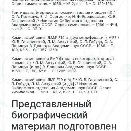
Серия химическая. – 1968. – № 2, вып. 1. – С. 122-126.
Тригидраты фторидов алюминия, галлия и индия (III) /
С. А. Полищук, В. И. Сергиенко, Н. Ф. Ярошевская, Ю. В.
Гагаринский // Известия Сибирского отделения
Академии наук СССР. Серия химическая. – 1969. – № 4,
вып 2. – С. 87-91.
Химический сдвиг Я.М.Р F19 в двух модификациях AIF3 /
Ю. В. Гагаринский, Л. М. Авхутский, С. П. Габуда, С. А.
Полищук // Доклады Академи наук СССР. – 1968. – Т.
180, № 6. – С. 1357-1359.
Химические сдвиги ЯМР фтора в некоторых фторидах-
элементах / Л. М. Авхутский, Ю. В. Гагаринский, С. А.
Полищук [и др.] // Доклады Академии наук СССР. –
1969. – Т. 188, № 6. – С. 1285-1287.
Химический сдвиг ЯМР F19 в AgF / Ю. В. Гагаринский, С.
П. Габуда, Л. М. Авхутский [и др.] // Известия
Сибирского отделения Академии наук СССР. Серия
химическая. – 1968. – № 2, вып. 1. – С. 99-103.
Представленный
биографический
материал подготовлен