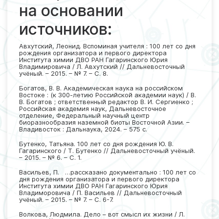
на основании
источников:
Авхутский, Леонид. Вспоминая учителя : 100 лет со дня
рождения организатора и первого директора
Института химии ДВО РАН Гагаринского Юрия
Владимировича / Л. Авхутский // Дальневосточный
учёный. – 2015. – № 7. – С. 8.
Богатов, В. В. Академическая наука на российском
Востоке : (к 300-летию Российской академии наук) / В.
В. Богатов ; ответственный редактор В. И. Сергиенко ;
Российская академия наук, Дальневосточное
отделение, Федеральный научный центр
биоразнообразия наземной биоты Восточной Азии. –
Владивосток : Дальнаука, 2024. – 575 с.
Бутенко, Татьяна. 100 лет со дня рождения Ю. В.
Гагаринского / Т. Бутенко // Дальневосточный учёный.
– 2015. – № 6. – С. 1.
Васильев, П. …рассказано документально : 100 лет со
дня рождения организатора и первого директора
Института химии ДВО РАН Гагаринского Юрия
Владиморовича / П. Васильев // Дальневосточный
учёный. – 2015. – № 7. – С. 6-7.
Волкова, Людмила. Дело – вот смысл их жизни / Л.