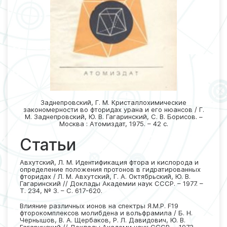
Заднепровский, Г. М. Кристаллохимические
закономерности во фторидах урана и его нюансов / Г.
М. Заднепровский, Ю. В. Гагаринский, С. В. Борисов. –
Москва : Атомиздат, 1975. – 42 с.
Статьи
Авхутский, Л. М. Идентификация фтора и кислорода и
определение положения протонов в гидратированных
фторидах / Л. М. Авхутский, Г. А. Октябрьский, Ю. В.
Гагаринский // Доклады Академии наук СССР. – 1977. –
Т. 234, № 3. – С. 617-620.
Влияние различных ионов на спектры Я.М.Р. F19
фторокомплексов молибдена и вольфрамила / Б. Н.
Чернышов, В. А. Щербаков, Р. Л. Давидович, Ю. В.