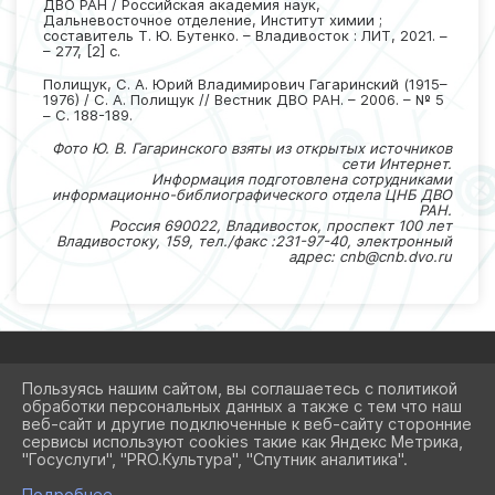
ДВО РАН / Российская академия наук,
Дальневосточное отделение, Институт химии ;
составитель Т. Ю. Бутенко. – Владивосток : ЛИТ, 2021. –
– 277, [2] с.
Полищук, С. А. Юрий Владимирович Гагаринский (1915–
1976) / С. А. Полищук // Вестник ДВО РАН. – 2006. – № 5
– С. 188-189.
Фото Ю. В. Гагаринского взяты из открытых источников
сети Интернет.
Информация подготовлена сотрудниками
информационно-библиографического отдела ЦНБ ДВО
РАН.
Россия 690022, Владивосток, проспект 100 лет
Владивостоку, 159, тел./факс :231-97-40,
электронный
адрес: cnb@cnb.dvo.ru
Пользуясь нашим сайтом, вы соглашаетесь с политикой
обработки персональных данных а также с тем что наш
2026 Г. CNBDVO.RU
веб-сайт и другие подключенные к веб-сайту сторонние
ВХОД
сервисы используют cookies такие как Яндекс Метрика,
КАРТА САЙТА
"Госуслуги", "PRO.Культура", "Спутник аналитика".
ПОЛИТИКА ОБРАБОТКИ ПЕРСОНАЛЬНЫХ ДАННЫХ
Подробнее