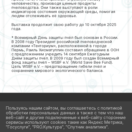
человечеству, производя ценные продукты
пчеловодства. Они также выступают в роли
индикаторов состояния окружающей среды, помогая
людям отслеживать её здоровье.
Выставка продолжит свою работу до 10 октября 2025
года.
* Всемирный День защиты пчёл был основан в России.
В 2008 году Президент российской пчеловодческой
компании «Тенториум», расположенной в городе
Пермь, Раиль Хисматуллин составил обращение в ООН
с предложением учредить 14 сентября Ежегодным
Днём защиты пчёл. В 2009 году был создан Всемирный
фонд защиты пчёл – WSBF e.V. (World Save Bee Fund).
Цель WSBF e.V. – предотвращение гибели пчёл и
сохранение мирового экологического баланса.
Пользуясь нашим сайтом, вы соглашаетесь с политикой
обработки персональных данных а также с тем что наш
2026 Г. CNBDVO.RU
веб-сайт и другие подключенные к веб-сайту сторонние
ВХОД
сервисы используют cookies такие как Яндекс Метрика,
КАРТА САЙТА
"Госуслуги", "PRO.Культура", "Спутник аналитика".
ПОЛИТИКА ОБРАБОТКИ ПЕРСОНАЛЬНЫХ ДАННЫХ