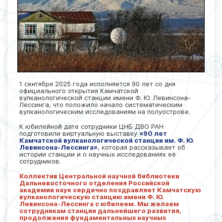
1 сентября 2025 года исполняется 90 лет со дня
официального открытия Камчатской
вулканологической станции имени Ф. Ю. Левинсона-
Лессинга, что положило начало систематическим
вулканологическим исследованиям на полуострове.
К юбилейной дате сотрудники ЦНБ ДВО РАН
подготовили виртуальную выставку
«90 лет
Камчатской вулканологической станции им. Ф. Ю.
Левинсона-Лессинга»
, которая рассказывает об
истории станции и о научных исследованиях её
сотрудников.
Коллектив Центральной научной библиотеки
Дальневосточного отделения Российской
академии наук сердечно поздравляет Камчатскую
вулканологическую станцию имени Ф. Ю.
Левинсона-Лессинга с юбилеем. Мы желаем
сотрудникам станции дальнейшего развития,
продолжения фундаментальных научных