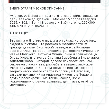
БИБЛИОГРАФИЧЕСКОЕ ОПИСАНИЕ
Куланов, А. Е. Зорге и другие: японские тайны архивных
дел / Александр Куланов. - Москва : Молодая гвардия,
2025. - 302, [1] с. + [8] л. фото. - Библиогр.: с. 295-300. -
ISBN 978-5-235-05241-3.
АННОТАЦИЯ
Это книга о Японии, о людях и о тайнах, которые этих
людей окружали. Это рассказ о малоизвестных
прежде деталях биографий разведчиков Рихарда
Зорге и Юрия Тотрова, дипломатов Георгия Чичерина и
Ивана Майского, актрисы Окада Ёсико и спецназовца
Онода Хиро, японистов Степана Зарубина и Владимира
Константинова… История доселе неизвестного нам
секретного института, разрабатывавшего японское
«чудо-оружие», и «18-го мгновения весны», которое
теоретически могло спасти Хиросиму и Нагасаки,
загадки покушений на Анастаса Микояна в Токио и
другие рассекреченные тайны, сошедшие с
пожелтевших страниц архивных дел, газет, отчётов,
мемуаров.