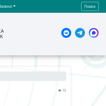
Важно
Поиск
КА
К
13