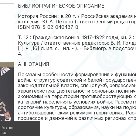
БИБЛИОГРАФИЧЕСКОЕ ОПИСАНИЕ
История России : в 20 т. / Российская академия н
коллегия: Ю. А. Петров (ответственный редактор) 
ISBN 978-5-02-040487-8.
Т. 12 : Гражданская война. 1917-1922 годы, кн. 2
Культура / ответственные редакторы: В. И. Голдин
[1] + [16] л. ил. с. : ил. - ). - Библиогр. в подст
4.
АННОТАЦИЯ
Показаны особенности формирования и функцио
войны структур советской и белой государствен
законодательной власти, спецслужб, репрессив
характеристика деятельности основных политич
экономики на территории противоборствующих 
категорий населения в условиях войны. Рассмот
состояние культуры, образования, науки на под
антибольшевистским режимам территориях. Рас
процессов и движений в различных регионах стр
аботки
угие