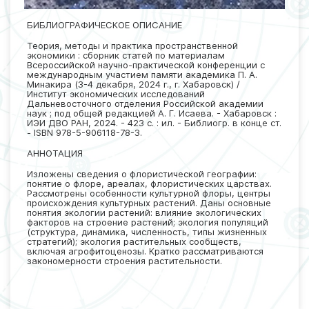
БИБЛИОГРАФИЧЕСКОЕ ОПИСАНИЕ
Теория, методы и практика пространственной
экономики : сборник статей по материалам
Всероссийской научно-практической конференции с
международным участием памяти академика П. А.
Минакира (3-4 декабря, 2024 г., г. Хабаровск) /
Институт экономических исследований
Дальневосточного отделения Российской академии
наук ; под общей редакцией А. Г. Исаева. - Хабаровск :
ИЭИ ДВО РАН, 2024. - 423 с. : ил. - Библиогр. в конце ст.
- ISBN 978-5-906118-78-3.
АННОТАЦИЯ
Изложены сведения о флористической географии:
понятие о флоре, ареалах, флористических царствах.
Рассмотрены особенности культурной флоры, центры
происхождения культурных растений. Даны основные
понятия экологии растений: влияние экологических
факторов на строение растений; экология популяций
(структура, динамика, численность, типы жизненных
стратегий); экология растительных сообществ,
включая агрофитоценозы. Кратко рассматриваются
закономерности строения растительности.