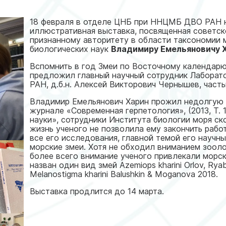
18 февраля в отделе ЦНБ при ННЦМБ ДВО РАН н
иллюстративная выставка, посвященная советск
признанному авторитету в области таксономии 
биологических наук
Владимиру Емельяновичу 
Вспомнить в год Змеи по Восточному календар
предложил главный научный сотрудник Лабора
РАН, д.б.н. Алексей Викторович Чернышев, част
Владимир Емельянович Харин прожил недолгую жи
журнале «Современная герпетология», (2013, Т. 1
науки», сотрудники Института биологии моря ск
жизнь ученого не позволила ему закончить раб
все его исследования, главной темой его научны
морские змеи. Хотя не обходил вниманием зооло
более всего внимание ученого привлекали морск
назван один вид змей Azemiops kharini Orlov, Ry
Melanostigma kharini Balushkin & Moganova 2018.
Выставка продлится до 14 марта.