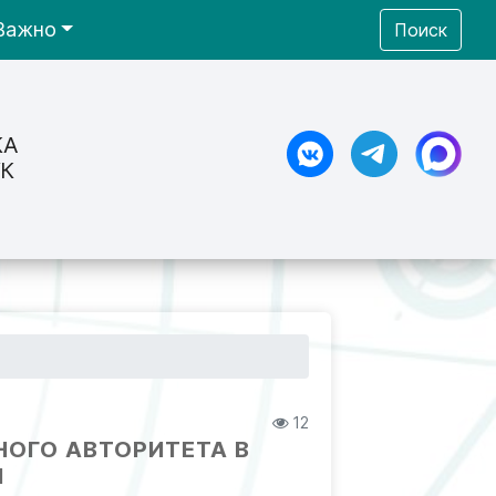
Важно
Поиск
КА
К
12
ННОГО АВТОРИТЕТА В
Й