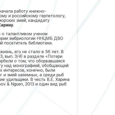
ачала работу книжно-
ому и российскому герпетологу,
морских змей, кандидату
Харину
.
ю о талантливом ученом
тории эмбриологии ННЦМБ ДВО
ый посетитель библиотеки.
знь, его не стало в 56 лет. В
3, вып. 3/4) в разделе «Потери
орбели о том, что оборвавшаяся
оту над монографией, обобщающей
х интересов, конечно, были
г и змей наземных, а среди рыб
ие удильщики. В честь В.Е. Харина
abov & Nguen, 2013 и один вид рыб