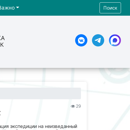
Важно
Поиск
КА
К
29
К
зация экспедиции на неизведанный