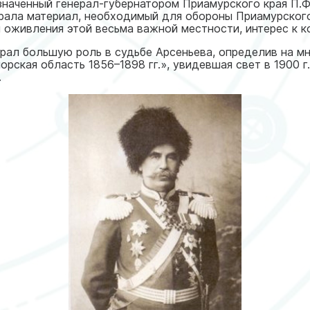
наченный генерал-губернатором Приамурского края П.Ф.
брала материал, необходимый для обороны Приамурского
я оживления этой весьма важной местности, интерес к к
рал большую роль в судьбе Арсеньева, определив на м
орская область 1856–1898 гг.», увидевшая свет в 1900 г
.