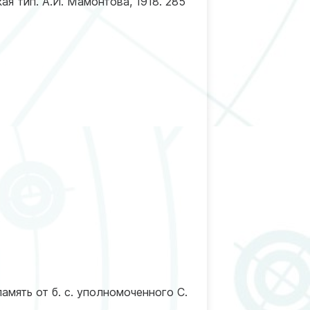
ая тип. А.И. Мамонтова, 1918. 285
мять от б. с. уполномоченного С.