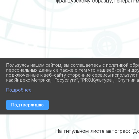
французскому образцу, генерал-ма
Пользуясь нашим сайтом, вы соглашаетесь с политикой обр
персональных данных а также с тем что наш веб-сайт и др
подключенные к веб-сайту сторонние сервисы используют 
как Яндекс Метрика, "Госуслуги", "PRO.Культура", "Спутник а
Подробнее
Подтверждаю
На титульном листе автограф: “Д