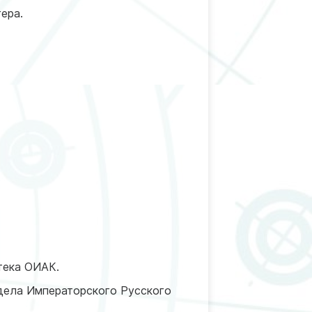
ера.
отека ОИАК.
тдела Императорского Русского