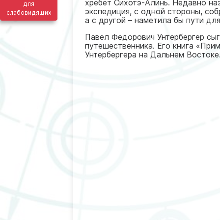
хребет Сихотэ-Алинь. Недавно наз
для
экспедиция, с одной стороны, со
слабовидящих
а с другой – наметила бы пути дл
Павел Федорович Унтербергер сыг
путешественника. Его книга «Прим
Унтербергера на Дальнем Востоке