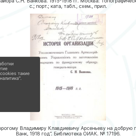
йора С.Н. Ванкова. 1915-1918 гг. Москва: Топографическ
с.; порт.; ката, табл., схем., прил.
аботки
угие
cookies такие
налитика".
орогому Владимиру Клавдиевичу Арсеньеву на добрую па
Ванк, 1918 год”. Библиотека ОИАК. № 17196.