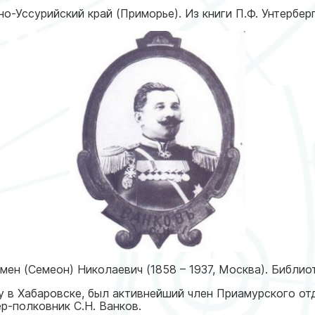
о-Уссурийский край (Приморье). Из книги П.Ф. Унтерберг
мен (Семеон) Николаевич (1858 – 1937, Москва). Библи
ву в Хабаровске, был активнейший член Приамурского о
р-полковник С.Н. Ванков.