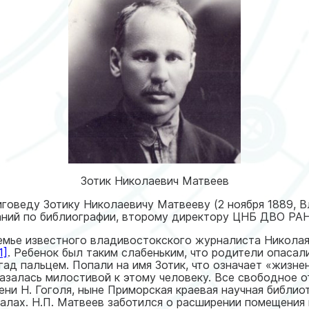
Зотик Николаевич Матвеев
говеду Зотику Николаевичу Матвееву (2 ноября 1889, В
аний по библиографии, второму директору ЦНБ ДВО РАН
емье известного владивостокского журналиста Никола
1]
. Ребенок был таким слабеньким, что родители опасал
гад пальцем. Попали на имя Зотик, что означает «жизне
казалась милостивой к этому человеку. Все свободное 
ни Н. Гоголя, ныне Приморская краевая научная библиот
лах. Н.П. Матвеев заботился о расширении помещения 