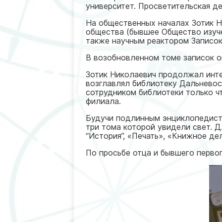
университет. Просветительская д
На общественных началах Зотик Н
общества (бывшее Общество изуче
также научным реактором Записок
В возобновленном томе записок о
Зотик Николаевич продолжал инте
возглавлял библиотеку Дальневос
сотрудником библиотеки только ч
филиала.
Будучи подлинным энциклопедисто
три тома которой увидели свет. 
“История”, «Печать», «Книжное дел
По просьбе отца и бывшего перво