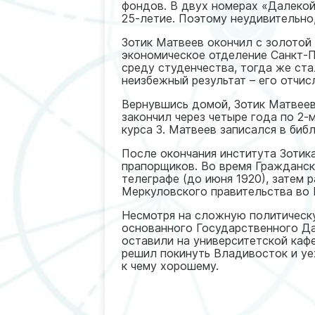
фондов. В двух номерах «Далекой 
25-летие. Поэтому неудивительно
Зотик Матвеев окончил с золотой
экономическое отделение Санкт-П
среду студенчества, тогда же ста
неизбежный результат – его отчисл
Вернувшись домой, Зотик Матвеев 
закончил через четыре года по 2
курса З. Матвеев записался в биб
После окончания института Зотика
прапорщиков. Во время Гражданс
телеграфе (до июня 1920), затем 
Меркуловского правительства во
Несмотря на сложную политическу
основанного Государственного Да
оставили на университетской каф
решил покинуть Владивосток и уе
к чему хорошему.