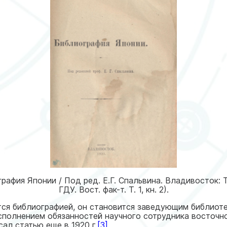
афия Японии / Под ред. Е.Г. Спальвина. Владивосток: Тип. 
ГДУ. Вост. фак-т. Т. 1, кн. 2).
тся библиографией, он становится заведующим библиоте
сполнением обязанностей научного сотрудника восточно
сал статью еще в 1920 г.
[3]