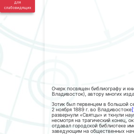
для
слабовидящих
Очерк посвящен библиографу и кни
Владивосток), автору многих изд
Зотик был первенцем в большой с
2 ноября 1889 г. во Владивостоке
[
развернули «Святцы» и ткнули нау
несмотря на трагический конец, о
отдавал городской библиотеке име
заведующим на общественных нача