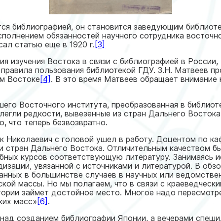
тся библиографией, он становится заведующим библиоте
сполнением обязанностей научного сотрудника восточно
сал статью еще в 1920 г.
[3]
рия изучения Востока в связи с библиографией в России,
правила пользования библиотекой ГДУ. З.Н. Матвеев п
ем Востоке
[4]
. В это время Матвеев обращает внимание
вшего Восточного института, преобразованная в библио
 легли редкости, вывезенные из стран Дальнего Востока:
о, что теперь безвозвратно.
ик Николаевич с головой ушел в работу. Доцентом по к
ии стран Дальнего Востока. Отличительным качеством б
ебных курсов соответствующую литературу. Занимаясь и
изации, увязанной с источниками и литературой. В обзо
анных в большинстве случаев в научных или ведомстве
кой массы. Но мы полагаем, что в связи с краеведческ
тории займет достойное место. Многое надо пересмотр
ких масс»
[6]
.
л над созданием библиографии Японии, а вечерами спеш