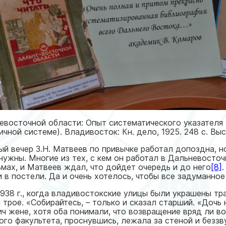
невосточной области: Опыт систематического указателя
ной системе). Владивосток: Кн. дело, 1925. 248 с. В
й вечер З.Н. Матвеев по привычке работал допоздна, н
 нужны. Многие из тех, с кем он работал в Дальневосто
мах, и Матвеев ждал, что дойдет очередь и до него
[8]
ли в постели. Да и очень хотелось, чтобы все задуманно
938 г., когда владивостокские улицы были украшены тр
рое. «Собирайтесь, – только и сказал старший. «Дочь н
ич жене, хотя оба понимали, что возвращение вряд ли в
ого факультета, проснувшись, лежала за стеной и беззв