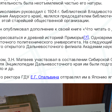
еятельность была неотъемлемой частью его натуры.
иколаевич руководил с 1924 г. библиотекой Владивосто
ния Амурского края), являлся председателем библиотеч
 этой старейшей общественной организации.
н опубликовал дополнение к своей книге «Что читать о
ресоваться и древней историей Приморья
[7]
. Одновреме
точного политехнического университета. На следующий
то открытого Дальневосточного филиала Академии наук,
м, З.Н. Матвеев участвовал в составлении Сибирской 
Для Энциклопедии Дальневосточного края им были подг
о и др.
го ректора ГДУ
Е.Г. Спальвина
отправлял им в Японию яп