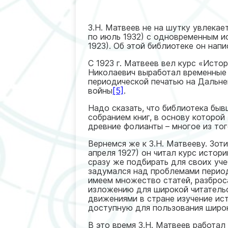
З.Н. Матвеев не на шутку увлекае
по июль 1932) с одновременным и
1923). Об этой библиотеке он напи
С 1923 г. Матвеев вел курс «Исто
Николаевич выработал временные 
периодической печатью на Дальн
войны
[5]
.
Надо сказать, что библиотека бы
собранием книг, в основу которой
древние фолианты – многое из тог
Вернемся же к З.Н. Матвееву. Зот
апреля 1927) он читал курс истор
сразу же подбирать для своих уч
задумался над проблемами период
имеем множество статей, разброс
изложению для широкой читательс
движениями в стране изучение ис
доступную для пользования широ
В это время З.Н. Матвеев работа