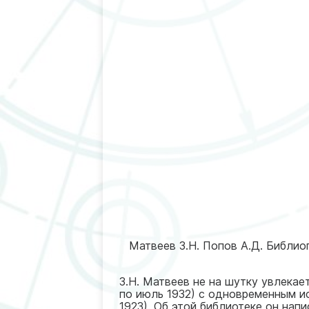
Матвеев З.Н. Попов А.Д. Библиогр
З.Н. Матвеев не на шутку увлекае
по июль 1932) с одновременным и
1923). Об этой библиотеке он напи