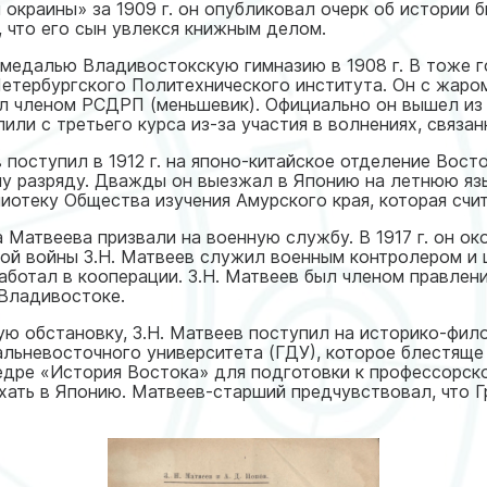
окраины» за 1909 г. он опубликовал очерк об истории 
, что его сын увлекся книжным делом.
 медалью Владивостокскую гимназию в 1908 г. В тоже г
етербургского Политехнического института. Он с жар
л членом РСДРП (меньшевик). Официально он вышел из п
или с третьего курса из-за участия в волнениях, связа
поступил в 1912 г. на японо-китайское отделение Вост
-му разряду. Дважды он выезжал в Японию на летнюю яз
лиотеку Общества изучения Амурского края, которая счи
 Матвеева призвали на военную службу. В 1917 г. он о
кой войны З.Н. Матвеев служил военным контролером и
работал в кооперации. З.Н. Матвеев был членом правле
 Владивостоке.
ю обстановку, З.Н. Матвеев поступил на историко-фило
льневосточного университета (ГДУ), которое блестяще 
едре «История Востока» для подготовки к профессорско
хать в Японию. Матвеев-старший предчувствовал, что Г