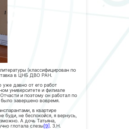
 литературы (классифицирован по
ыставка в ЦНБ ДВО РАН.
о уже давно от его работ
чном университете и филиале
. Отчасти и поэтому он работал по
е было завершено вовремя.
анспарантами, в квартире
е буди, не беспокойся, я вернусь,
озможно. А дочь Татьяна,
учно глотала слезы
[9]
. З.Н.