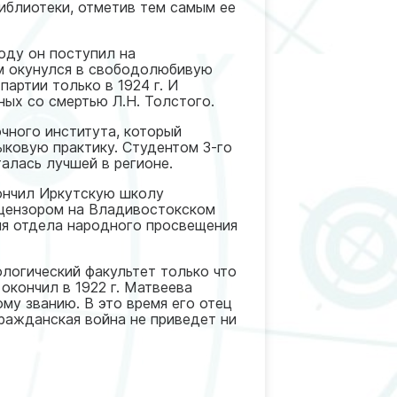
библиотеки, отметив тем самым ее
оду он поступил на
ом окунулся в свободолюбивую
артии только в 1924 г. И
нных со смертью Л.Н. Толстого.
очного института, который
ыковую практику. Студентом 3-го
талась лучшей в регионе.
кончил Иркутскую школу
 цензором на Владивостокском
ния отдела народного просвещения
логический факультет только что
окончил в 1922 г. Матвеева
му званию. В это время его отец
ражданская война не приведет ни